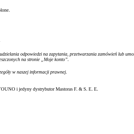
olone.
i
dzielania odpowiedzi na zapytania, przetwarzania zamówień lub umoż
szczonych na stronie „Moje konto”.
zegóły w naszej informacji prawnej.
VOUNO i jedyny dystrybutor Mastoras F. & S. E. E.