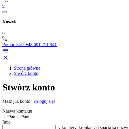
0
Koszyk
0
Pomoc 24/7
+48 691 751 941


Strona główna
Stwórz konto
Stwórz konto
Masz już konto?
Zaloguj się!
Nazwa kontaktu
Pan
Pani
Imię
Tylko litery, kropka (.) i spacja są dozw