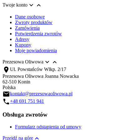


Twoje konto
Dane osobowe
Zwroty produktów
Zamówienia
Potwierdzenia zwrotów
Adresy
Kupony
Moje powiadomienia


Prezesowa Oliwowa
location_on
Ul. Powstańców Wlkp. 2/17
Prezesowa Oliwowa Joanna Nowacka
62-510 Konin
Polska
email
kontakt@prezesowaoliwowa.pl
call
+48 691 751 941
Obsługa zwrotów
Formularz odstąpienia od umowy

Przejdź na górę