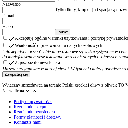
Nazwisko
Tylko litery, kropka (.) i spacja są dozw
E-mail
Hasło
Pokaż

Akceptuję ogólne warunki użytkowania i politykę prywatnośc

Wiadomość o przetwarzaniu danych osobowych
Udostępnione przez Ciebie dane osobowe są wykorzystywane w celu u
do modyfikowania oraz usuwania wszelkich danych osobowych zamie

Zapisz się do newslettera
Możesz zrezygnować w każdej chwili. W tym celu należy odnaleźć szc
Zarejestruj się
Wyłączny sprzedawca na terenie Polski greckiej oliwy z oliwek TO 


Nasza firma
Polityka prywatności
Regulamin sklepu
Regulamin newslettera
Formy płatności i dostawy
Kontakt z nami