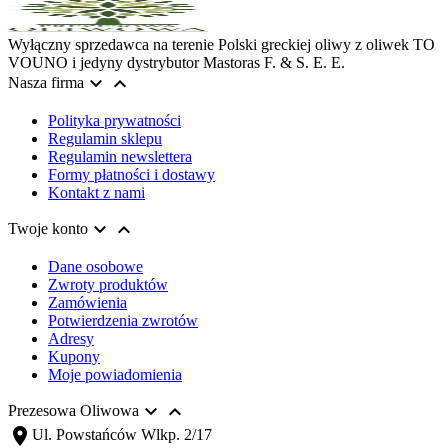
Wyłączny sprzedawca na terenie Polski greckiej oliwy z oliwek TO
VOUNO i jedyny dystrybutor Mastoras F. & S. E. E.


Nasza firma
Polityka prywatności
Regulamin sklepu
Regulamin newslettera
Formy płatności i dostawy
Kontakt z nami


Twoje konto
Dane osobowe
Zwroty produktów
Zamówienia
Potwierdzenia zwrotów
Adresy
Kupony
Moje powiadomienia


Prezesowa Oliwowa
location_on
Ul. Powstańców Wlkp. 2/17