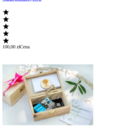





100,00 zł
Cena