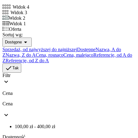
Widok 4
Widok 3
Widok 2
Widok 1
Oferta
Sortuj wg:

Dostępne
Sprzedaż, od najwyższej do najniższej
Dostępne
Nazwa, A do
Z
Nazwa, Z do A
Cena, rosnąco
Cena, malejąco
Referencje, od A do
Z
Referencje, od Z do A

Tak
Filtr

Cena
Cena

100,00 zł - 400,00 zł
Dostępność