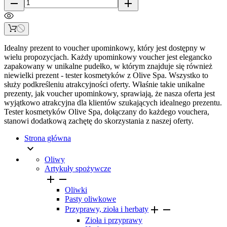
remove
add
Idealny prezent to voucher upominkowy, który jest dostępny w
wielu propozycjach. Każdy upominkowy voucher jest elegancko
zapakowany w unikalne pudełko, w którym znajduje się również
niewielki prezent - tester kosmetyków z Olive Spa. Wszystko to
służy podkreśleniu atrakcyjności oferty. Właśnie takie unikalne
prezenty, jak voucher upominkowy, sprawiają, że nasza oferta jest
wyjątkowo atrakcyjna dla klientów szukających idealnego prezentu.
Tester kosmetyków Olive Spa, dołączany do każdego vouchera,
stanowi dodatkową zachętę do skorzystania z naszej oferty.
Strona główna

Oliwy
Artykuły spożywcze


Oliwki
Pasty oliwkowe


Przyprawy, zioła i herbaty
Zioła i przyprawy