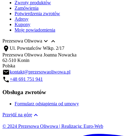
Zwroty produktów
Zamówienia
Potwierdzenia zwrotów
Adresy
Kupony
Moje powiadomienia


Prezesowa Oliwowa
location_on
Ul. Powstańców Wlkp. 2/17
Prezesowa Oliwowa Joanna Nowacka
62-510 Konin
Polska
email
kontakt@prezesowaoliwowa.pl
call
+48 691 751 941
Obsługa zwrotów
Formularz odstąpienia od umowy

Przejdź na górę
© 2024 Prezesowa Oliwowa | Realizacja: Euro-Web