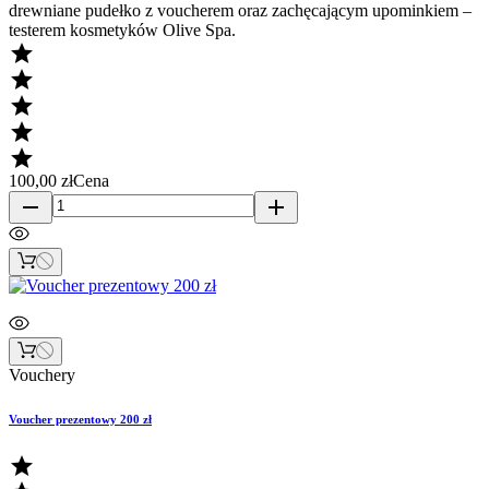
drewniane pudełko z voucherem oraz zachęcającym upominkiem –
testerem kosmetyków Olive Spa.





100,00 zł
Cena
remove
add
Vouchery
Voucher prezentowy 200 zł
