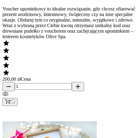
Voucher upominkowy to idealne rozwiązanie, gdy chcesz ofiarować
prezent urodzinowy, imieninowy, świąteczny czy na inne specjalne
okazje. Obdaruj tym co oryginalne, naturalne, wyjątkowe i zdrowe.
Wraz z wybraną przez Ciebie kwotą otrzymasz unikalny kod oraz
drewniane pudełko z voucherem oraz zachęcającym upominkiem –
testerem kosmetyków Olive Spa.





200,00 zł
Cena
remove
add