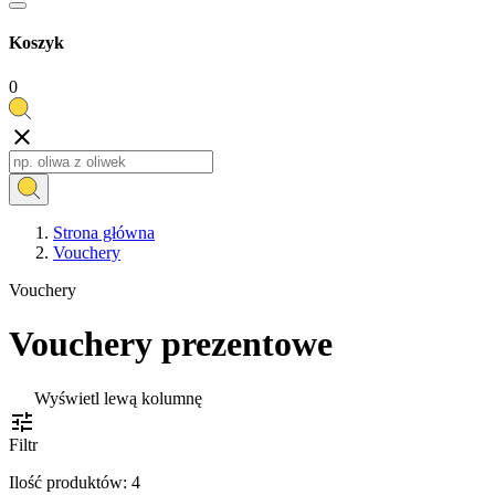
Koszyk
0

Strona główna
Vouchery
Vouchery
Vouchery prezentowe
Wyświetl lewą kolumnę

Filtr
Ilość produktów: 4