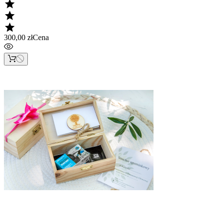



300,00 zł
Cena