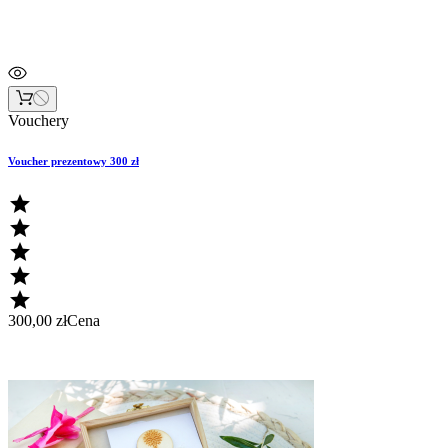
Vouchery
Voucher prezentowy 300 zł





300,00 zł
Cena