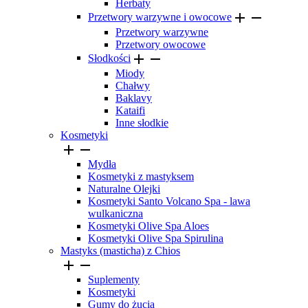
Herbaty


Przetwory warzywne i owocowe
Przetwory warzywne
Przetwory owocowe


Słodkości
Miody
Chałwy
Baklavy
Kataifi
Inne słodkie
Kosmetyki


Mydła
Kosmetyki z mastyksem
Naturalne Olejki
Kosmetyki Santo Volcano Spa - lawa
wulkaniczna
Kosmetyki Olive Spa Aloes
Kosmetyki Olive Spa Spirulina
Mastyks (masticha) z Chios


Suplementy
Kosmetyki
Gumy do żucia