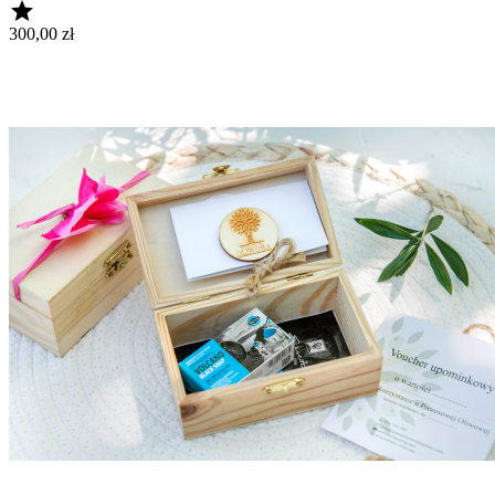

300,00 zł