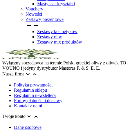
Mastyks – kryształki
Vouchery
Nowości
Zestawy prezentowe


Zestawy kosmetyków
Zestawy oliw
Zestawy mix produktów
Wyłączny sprzedawca na terenie Polski greckiej oliwy z oliwek TO
VOUNO i jedyny dystrybutor Mastoras F. & S. E. E.


Nasza firma
Polityka prywatności
Regulamin sklepu
Regulamin newslettera
Formy płatności i dostawy
Kontakt z nami


Twoje konto
Dane osobowe